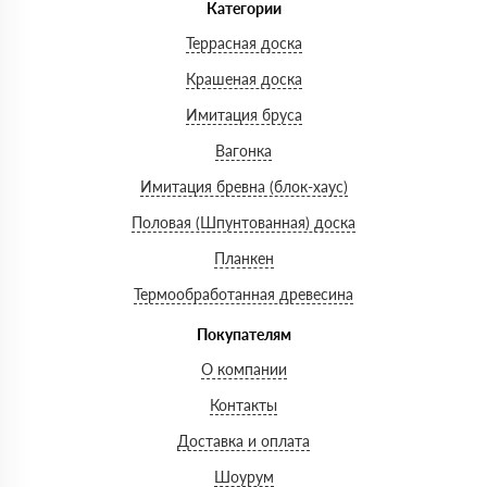
Категории
Террасная доска
Крашеная доска
Имитация бруса
Вагонка
Имитация бревна (блок-хаус)
Половая (Шпунтованная) доска
Планкен
Термообработанная древесина
Покупателям
О компании
Контакты
Доставка и оплата
Шоурум