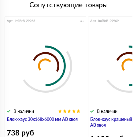
Сопутствующие товары
Арт. ImiBrB-29968
Арт. ImiBrB-29969
В наличии
В наличии
Блок-хаус 30x168x6000 мм АВ хвоя
Блок-хаус крашеный 3
АВ хвоя
738
руб