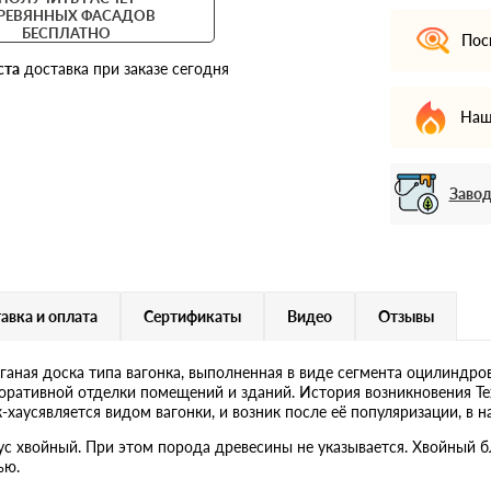
РЕВЯННЫХ ФАСАДОВ
БЕСПЛАТНО
Пос
ста
доставка при заказе сегодня
Наш
Завод
авка и оплата
Сертификаты
Видео
Отзывы
троганая доска типа вагонка, выполненная в виде сегмента оцилинд
оративной отделки помещений и зданий. История возникновения Т
аусявляется видом вагонки, и возник после её популяризации, в на
с хвойный. При этом порода древесины не указывается. Хвойный б
ью.