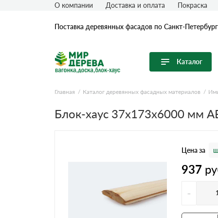
О компании
Доставка и оплата
Покраска
Поставка деревянных фасадов по Санкт-Петербург
Каталог
Перейти в каталог
Главная
Каталог деревянных фасадных материалов
Ими
Продуктовые линейки
Блок-хаус 37x173x6000 мм А
Вагонка
Имитация бревна (блок-хаус)
Цена за
ш
Имитация бруса
937
ру
Крашеная доска
Планкен
-
Половая (Шпунтованная) доска
Термообработанная древесина