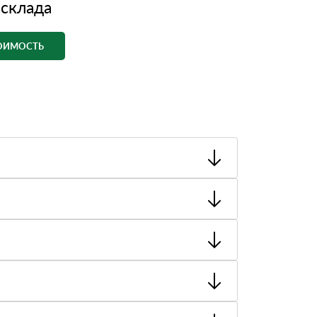
 склада
ТОИМОСТЬ
ный товар был ненадлежащего качества, то Вы
тную накладную.
ает заявку нашему логисту для оценки