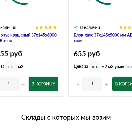
 наличии
В наличии
-хаус крашеный 37x145x6000
Блок-хаус 37x145x5000 мм А
В хвоя
хвоя
155
руб
655
руб
 за
Цена за
шт.
м2
шт.
м2
м3
упаковка
+
-
+
В КОРЗИНУ
В КОРЗ
Склады с которых мы возим