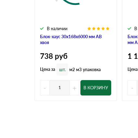
В наличии
В
Блок-хаус 30x168x6000 мм АВ
Блок
хвоя
мм А
738
руб
1 
Цена за
Цена
шт.
м2
м3
упаковка
-
+
-
В КОРЗИНУ