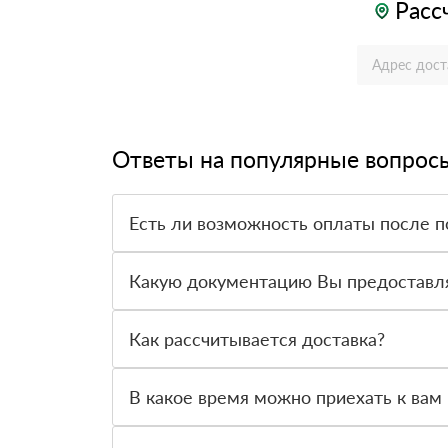
Расс
Ответы на популярные вопрос
Есть ли возможность оплаты после п
Да. Самый распространенный способ оплаты у н
вправе от него отказаться.
Какую документацию Вы предоставл
С каждой товарной позицией мы предоставляем
Как рассчитывается доставка?
После оформления заявки с Вами свяжется пер
стоимости и сроков доставки, которые впослед
В какое время можно приехать к вам 
Вы можете приехать к нам в офис по адресу: Са