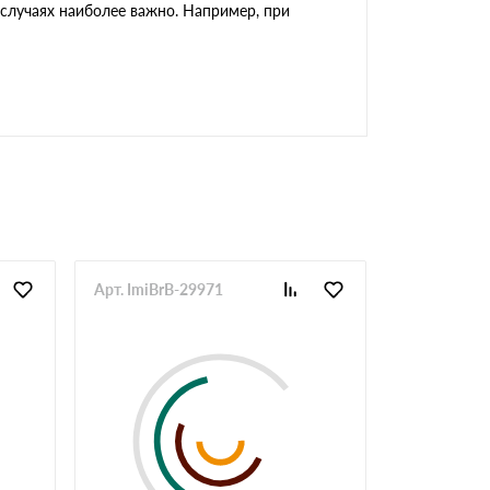
 случаях наиболее важно. Например, при
Арт. ImiBrB-29971
Арт. ImiBrB