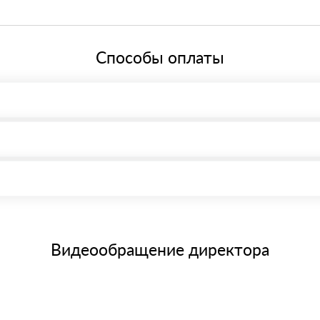
й системе налогообложения.
Способы оплаты
, возможна через системы электронных платежей.
иема материала после проверки качества и количества заказанного
15 и не более 19 символов
е номенклатуру товара, количество. После оплаты осуществляется 
щим банковским картам
Видеообращение директора