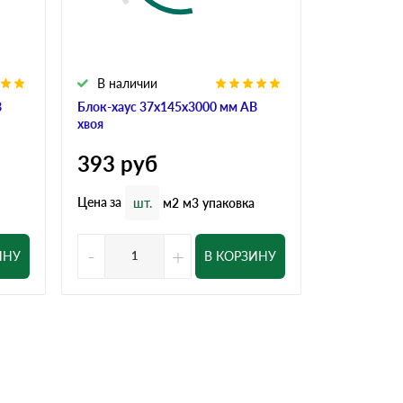
В наличии
В налич
В
Блок-хаус 37x145x3000 мм АВ
Блок-хаус 
хвоя
хвоя
393
руб
524
ру
Цена за
Цена за
шт.
м2
м3
упаковка
шт
-
+
-
ИНУ
В КОРЗИНУ