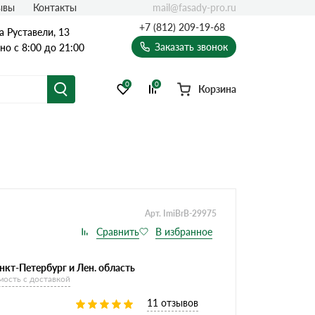
mail@fasady-pro.ru
ывы
Контакты
+7 (812) 209-19-68
а Руставели, 13
Заказать звонок
о с 8:00 до 21:00
0
0
Корзина
Арт. ImiBrB-29975
нкт-Петербург и Лен. область
мость с доставкой
11 отзывов