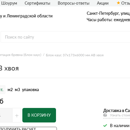
Шоурум
Сертификаты
Вопросы-ответы
Акции
Отз
Санкт-Петербург, улиц
у и Ленинградской области
Часы работы: ежедневн
тация бревна (блок-хаус)
Блок-хаус 37x173x6000 мм АВ хвоя
В хвоя
т.
м2
м3
упаковка
б
Доставка в Са
+
В КОРЗИНУ
Узнать стои
В наличии
ПОЛУЧИТЬ РАСЧЕТ