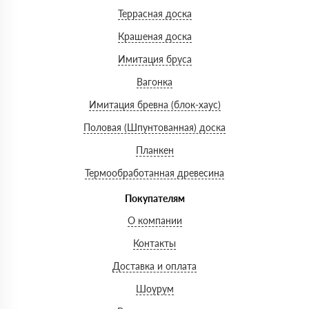
Террасная доска
Крашеная доска
Имитация бруса
Вагонка
Имитация бревна (блок-хаус)
Половая (Шпунтованная) доска
Планкен
Термообработанная древесина
Покупателям
О компании
Контакты
Доставка и оплата
Шоурум