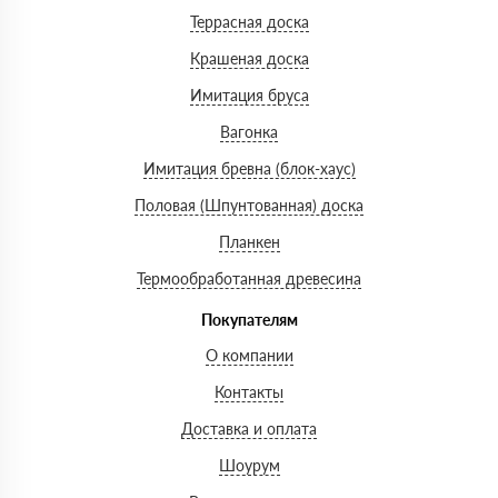
Террасная доска
Крашеная доска
Имитация бруса
Вагонка
Имитация бревна (блок-хаус)
Половая (Шпунтованная) доска
Планкен
Термообработанная древесина
Покупателям
О компании
Контакты
Доставка и оплата
Шоурум