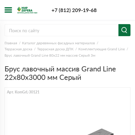
+7 (812) 209-1
+7 (812) 209-19-68
Заказать з
Главная
Каталог деревянных фасадных материалов
Террасная доска
Террасная доска ДПК
Комплектующие Grand Line
Брус лавочный Grand Line 80х22 мм массив Серый 3м
Брус лавочный массив Grand Line
22x80x3000 мм Серый
Арт. KomGrL-30121