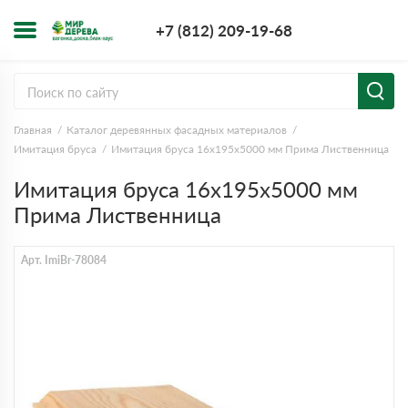
+7 (812) 209-1
+7 (812) 209-19-68
Заказать з
Главная
Каталог деревянных фасадных материалов
Имитация бруса
Имитация бруса 16х195х5000 мм Прима Лиственница
Имитация бруса 16х195х5000 мм
Прима Лиственница
Арт. ImiBr-78084