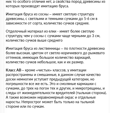
них то особого отличия нет, а свойства пород древесины из
которых производят имитацию бруса.
Имитация бруса из сосны – имеет светлую структуру
древесины, с светлыми и темными сучками до 5-6 см в
зависимости от сорта, количество сучков среднее.
Отделочный материал из елки - имеет более светлую
структуру, чем у сосны с сучками чаще черными до 3 см,
количество сучков выше среднего
Имитация бруса из лиственницы – по плотности древесина
более высокая, цветом от светло-коричневого до рыжевато
оттенков, имеющих большое количество вариаций,
количество сучков небольшое, как и их размер.
Класс АВ
– кроме «чистых» классов, у имитации
распространены и смешанные, в данном случае качество
доски немногим уступает предыдущей категории, но
погрешности все же есть. Это и смоляные кармашки с
сучками, до трех на погон тех и других, и микротрещины, и
следы от жизнедеятельности вредителей (тыльная сторона).
А также возможен неравномерный окрас и отдельные
наросты. Непрострог может быть только на тыльной
стороне или по сучкам.