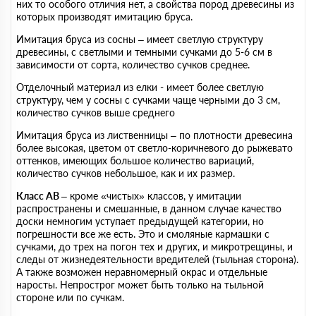
них то особого отличия нет, а свойства пород древесины из
которых производят имитацию бруса.
Имитация бруса из сосны – имеет светлую структуру
древесины, с светлыми и темными сучками до 5-6 см в
зависимости от сорта, количество сучков среднее.
Отделочный материал из елки - имеет более светлую
структуру, чем у сосны с сучками чаще черными до 3 см,
количество сучков выше среднего
Имитация бруса из лиственницы – по плотности древесина
более высокая, цветом от светло-коричневого до рыжевато
оттенков, имеющих большое количество вариаций,
количество сучков небольшое, как и их размер.
Класс АВ
– кроме «чистых» классов, у имитации
распространены и смешанные, в данном случае качество
доски немногим уступает предыдущей категории, но
погрешности все же есть. Это и смоляные кармашки с
сучками, до трех на погон тех и других, и микротрещины, и
следы от жизнедеятельности вредителей (тыльная сторона).
А также возможен неравномерный окрас и отдельные
наросты. Непрострог может быть только на тыльной
стороне или по сучкам.