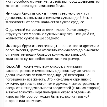
них то особого отличия нет, а свойства пород древесины из
которых производят имитацию бруса.
Имитация бруса из сосны – имеет светлую структуру
древесины, с светлыми и темными сучками до 5-6 см в
зависимости от сорта, количество сучков среднее.
Отделочный материал из елки - имеет более светлую
структуру, чем у сосны с сучками чаще черными до 3 см,
количество сучков выше среднего
Имитация бруса из лиственницы – по плотности древесина
более высокая, цветом от светло-коричневого до рыжевато
оттенков, имеющих большое количество вариаций,
количество сучков небольшое, как и их размер.
Класс АВ
– кроме «чистых» классов, у имитации
распространены и смешанные, в данном случае качество
доски немногим уступает предыдущей категории, но
погрешности все же есть. Это и смоляные кармашки с
сучками, до трех на погон тех и других, и микротрещины, и
следы от жизнедеятельности вредителей (тыльная сторона).
А также возможен неравномерный окрас и отдельные
наросты. Непрострог может быть только на тыльной
стороне или по сучкам.