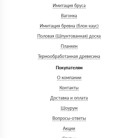
Имитация бруса
Вагонка
Имитация бревна (блок-хаус)
Половая (Шпунтованная) доска
Планкен
Термообработанная древесина
Покупателям
О компании
Контакты
Доставка и оплата
Шоурум
Вопросы-ответы
Акции