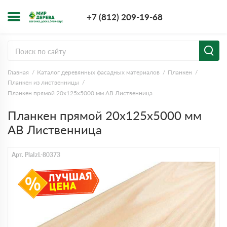
+7 (812) 209-1
+7 (812) 209-19-68
Заказать з
Главная
Каталог деревянных фасадных материалов
Планкен
Планкен из лиственницы
Планкен прямой 20х125х5000 мм АВ Лиственница
Планкен прямой 20х125х5000 мм
АВ Лиственница
Арт. PlaIzL-80373