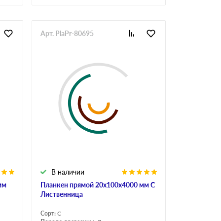
Арт. PlaPr-80695
В наличии
мм
Планкен прямой 20х100х4000 мм С
Лиственница
Сорт:
С