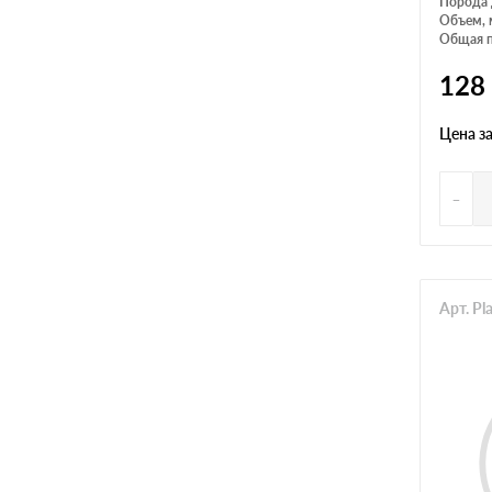
Порода 
Объем, 
Общая п
128
Цена з
-
Арт. Pl