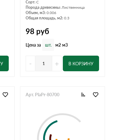
Сорт:
С
Порода древесины:
Лиственница
Объем, м3:
0.006
Общая площадь, м2:
0.3
98
руб
Цена за
шт.
м2
м3
-
+
НУ
В КОРЗИНУ
Арт. PlaPr-80700