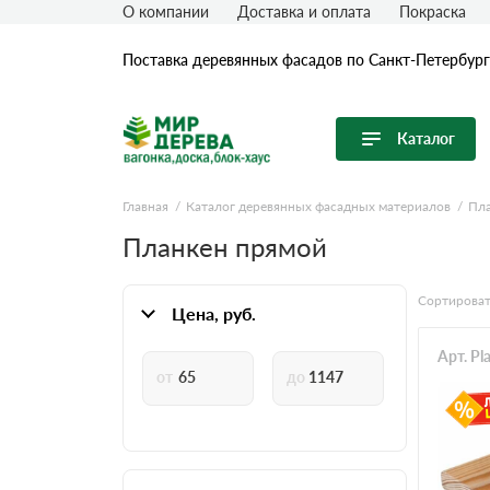
О компании
Доставка и оплата
Покраска
Поставка деревянных фасадов по Санкт-Петербург
Каталог
Перейти в каталог
Главная
Каталог деревянных фасадных материалов
Пл
Планкен прямой
Продуктовые линейки
Вагонка
Сортироват
Цена, руб.
Имитация бревна (блок-хаус)
Имитация бруса
Арт. Pl
Крашеная доска
Планкен
Половая (Шпунтованная) доска
Термообработанная древесина