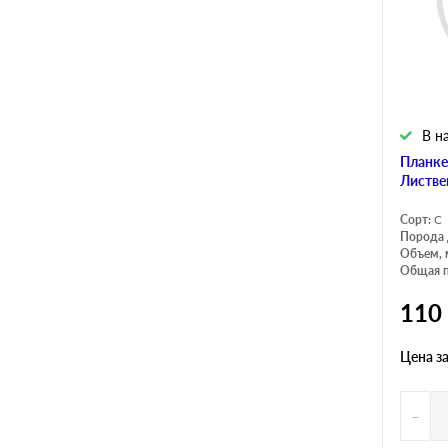
В н
Планке
Листве
Сорт:
С
Порода 
Объем, 
Общая п
110
Цена з
-