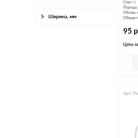
Сорт:
С
Порода 
Объем, 
Ширина, мм
Общая п
100
95
р
120
Цена з
125
145
-
Арт. Pl