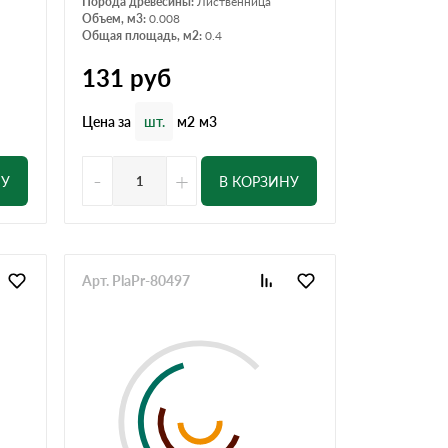
Порода древесины:
Лиственница
Объем, м3:
0.008
Общая площадь, м2:
0.4
131
руб
Цена за
шт.
м2
м3
-
+
НУ
В КОРЗИНУ
Арт. PlaPr-80497