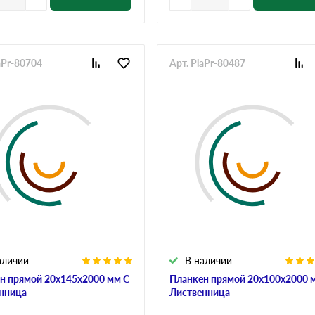
aPr-80704
Арт. PlaPr-80487
аличии
В наличии
н прямой 20х145х2000 мм С
Планкен прямой 20х100х2000 
нница
Лиственница