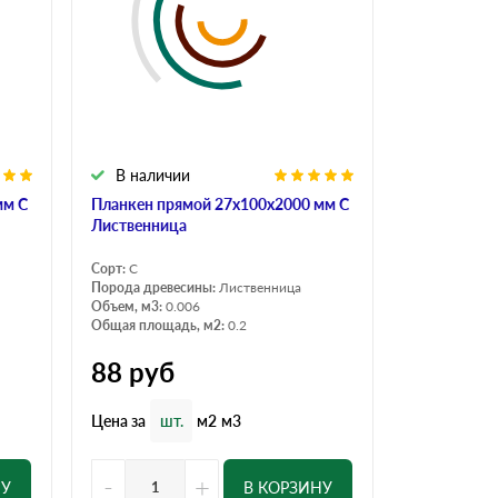
В наличии
мм С
Планкен прямой 27х100х2000 мм С
Лиственница
Сорт:
С
Порода древесины:
Лиственница
Объем, м3:
0.006
Общая площадь, м2:
0.2
88
руб
Цена за
шт.
м2
м3
-
+
НУ
В КОРЗИНУ