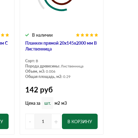
В наличии
мм С
Планкен прямой 20х145х2000 мм В
Лиственница
Сорт:
B
Порода древесины:
Лиственница
Объем, м3:
0.006
Общая площадь, м2:
0.29
142
руб
Цена за
шт.
м2
м3
-
+
НУ
В КОРЗИНУ