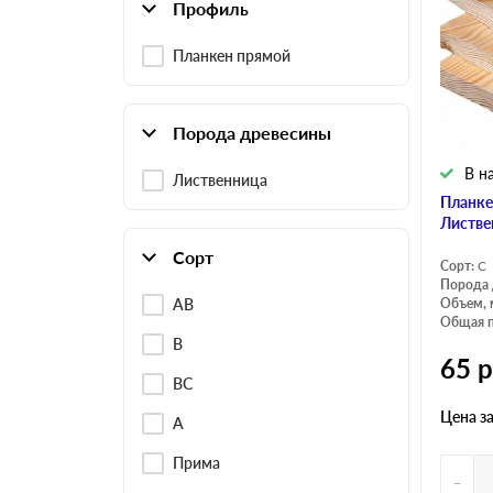
Террасная доска
Профиль
Планкен прямой
Порода древесины
В н
Лиственница
Планке
Листве
Сорт
Сорт:
С
Порода 
AB
Объем, 
Общая п
B
65
р
BC
Цена з
А
Прима
-