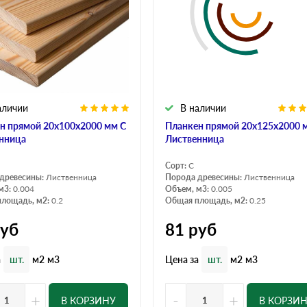
аличии
В наличии
н прямой 20х100х2000 мм С
Планкен прямой 20х125х2000 
нница
Лиственница
Сорт:
С
древесины:
Лиственница
Порода древесины:
Лиственница
м3:
0.004
Объем, м3:
0.005
лощадь, м2:
0.2
Общая площадь, м2:
0.25
уб
81
руб
а
Цена за
шт.
м2
м3
шт.
м2
м3
+
-
+
В КОРЗИНУ
В КОРЗИ