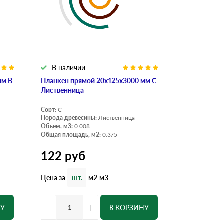
В наличии
мм В
Планкен прямой 20х125х3000 мм С
Лиственница
Сорт:
С
Порода древесины:
Лиственница
Объем, м3:
0.008
Общая площадь, м2:
0.375
122
руб
Цена за
шт.
м2
м3
-
+
НУ
В КОРЗИНУ