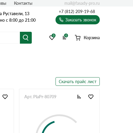
mail@fasady-pro.ru
ывы
Контакты
+7 (812) 209-19-68
а Руставели, 13
Заказать звонок
о с 8:00 до 21:00
0
0
Корзина
Скачать прайс лист
Арт. PlaPr-80709