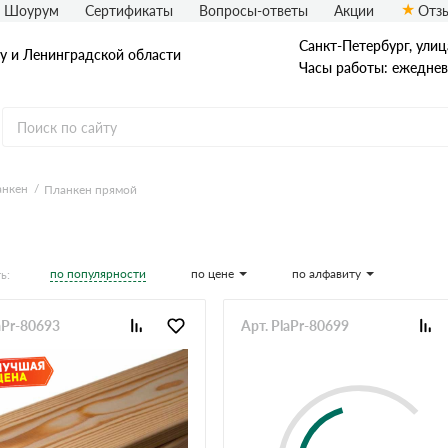
Шоурум
Сертификаты
Вопросы-ответы
Акции
Отз
Санкт-Петербург, улиц
у и Ленинградской области
Часы работы: ежедневн
анкен
Планкен прямой
по популярности
по цене
по алфавиту
ь:
aPr-80693
Арт. PlaPr-80699