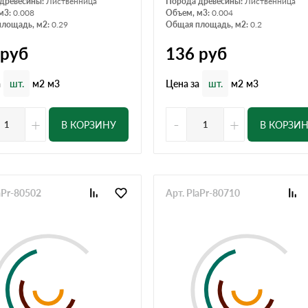
древесины:
Лиственница
Порода древесины:
Лиственница
м3:
0.008
Объем, м3:
0.004
лощадь, м2:
0.29
Общая площадь, м2:
0.2
руб
136
руб
а
Цена за
шт.
м2
м3
шт.
м2
м3
+
-
+
В КОРЗИНУ
В КОРЗИ
aPr-80502
Арт. PlaPr-80710