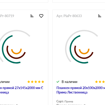
aPr-80719
Арт. PlaPr-80633
аличии
В наличии
н прямой 27х145х2000 мм С
Планкен прямой 20х100х2000 
нница
Прима Лиственница
Сорт:
Прима