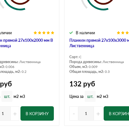
аличии
В наличии
н прямой 27х100х2000 мм В
Планкен прямой 27х100х3000 
нница
Лиственница
Сорт:
С
древесины:
Лиственница
Порода древесины:
Лиственница
м3:
0.006
Объем, м3:
0.009
лощадь, м2:
0.2
Общая площадь, м2:
0.3
руб
132
руб
а
Цена за
шт.
м2
м3
шт.
м2
м3
+
-
+
В КОРЗИНУ
В КОРЗИ