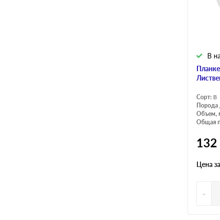
В н
Планке
Листве
Сорт:
B
Порода 
Объем, 
Общая п
132
Цена з
-