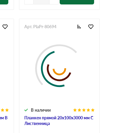
Арт. PlaPr-80694
В наличии
мм В
Планкен прямой 20х100х3000 мм С
Лиственница