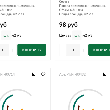
Сорт:
B
древесины:
Лиственница
Порода древесины:
Лиственница
м3:
0.006
Объем, м3:
0.004
лощадь, м2:
0.29
Общая площадь, м2:
0.2
уб
98
руб
а
Цена за
шт.
м2
м3
шт.
м2
м3
+
-
+
В КОРЗИНУ
В КОРЗИ
aPr-80714
Арт. PlaPr-80492