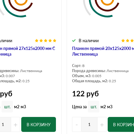
аличии
В наличии
н прямой 27х125х2000 мм С
Планкен прямой 20х125х2000 
нница
Лиственница
Сорт:
B
древесины:
Лиственница
Порода древесины:
Лиственница
м3:
0.007
Объем, м3:
0.005
лощадь, м2:
0.25
Общая площадь, м2:
0.25
руб
122
руб
а
Цена за
шт.
м2
м3
шт.
м2
м3
+
-
+
В КОРЗИНУ
В КОРЗИ