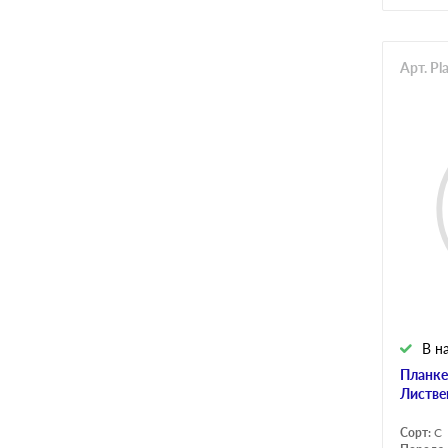
Арт. Pl
В н
Планке
Листве
Сорт:
С