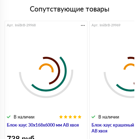
Сопутствующие товары
Арт. ImiBrB-29968
Арт. ImiBrB-29969
В наличии
В наличии
Блок-хаус 30x168x6000 мм АВ хвоя
Блок-хаус крашеный 3
АВ хвоя
738
руб