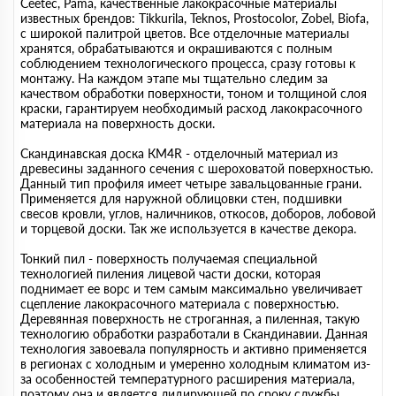
Сeeteс, Pama, качественные лакокрасочные материалы
известных брендов: Tikkurila, Teknos, Prostocolor, Zobel, Biofa,
с широкой палитрой цветов. Все отделочные материалы
хранятся, обрабатываются и окрашиваются с полным
соблюдением технологического процесса, сразу готовы к
монтажу. На каждом этапе мы тщательно следим за
качеством обработки поверхности, тоном и толщиной слоя
краски, гарантируем необходимый расход лакокрасочного
материала на поверхность доски.
Скандинавская доска КМ4R - отделочный материал из
древесины заданного сечения с шероховатой поверхностью.
Данный тип профиля имеет четыре завальцованные грани.
Применяется для наружной облицовки стен, подшивки
свесов кровли, углов, наличников, откосов, доборов, лобовой
и торцевой доски. Так же используется в качестве декора.
Тонкий пил - поверхность получаемая специальной
технологией пиления лицевой части доски, которая
поднимает ее ворс и тем самым максимально увеличивает
сцепление лакокрасочного материала с поверхностью.
Деревянная поверхность не строганная, а пиленная, такую
технологию обработки разработали в Скандинавии. Данная
технология завоевала популярность и активно применяется
в регионах с холодным и умеренно холодным климатом из-
за особенностей температурного расширения материала,
поэтому она и является лидирующей по сроку службы