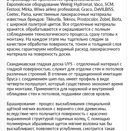
Европейское оборудование Weinig Hydromat, Vaco, SCM,
Festool, Mirka, Wiwa airless professional, Graco, DeVILBISS,
Сeeteс, Pama, качественные лакокрасочные материалы
известных брендов: Tikkurila, Teknos, Prostocolor, Zobel, Biofa,
с широкой палитрой цветов. Все отделочные материалы
хранятся, обрабатываются и окрашиваются с полным
соблюдением технологического процесса, сразу готовы к
монтажу. На каждом этапе мы тщательно следим за
качеством обработки поверхности, тоном и толщиной слоя
краски, гарантируем необходимый расход лакокрасочного
материала на поверхность доски.
Скандинавская гладкая доска UYS - отделочный материал с
гладкой поверхностью, служит для отделки стен и потолков
различных строений. В отличии от традиционной имитации
бруса с соединением шип-паз, имеет профиль в виде
четверти-полушпунт, который существенно экономит время
при монтаже. Применяется для наружной и внутренней
облицовки стен и потолков, подшивки свесов кровли.
Браширование - процесс выскабливания специальной
щёткой мягких волокон с верхнего слоя древесины,
вследствие чего получается поверхность с красочно
выраженной структурой годичных колец. С помощью
полимерных абразивных щеток мягкие волокна как бы
выскабливают, появляются углубления, смотрится такая