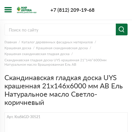
+7 (812) 209-1
+7 (812) 209-19-68
Заказать з
Главная
Каталог деревянных фасадных материалов
Крашеная доска
Крашеная скандинавская доска
Крашеная скандинавская гладкая доска
Скандинавская гладкая доска UYS крашенная 21*146*6000мм
Натуральное масло Брашированная Ель АВ
Скандинавская гладкая доска UYS
крашенная 21x146x6000 мм АВ Ель
Натуральное масло Светло-
коричневый
Арт. KraSkGD-30521