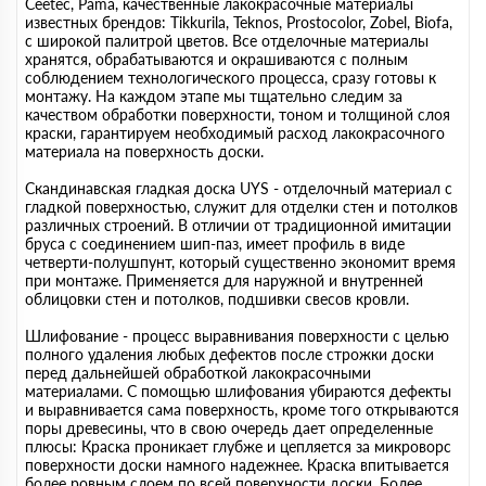
Сeeteс, Pama, качественные лакокрасочные материалы
известных брендов: Tikkurila, Teknos, Prostocolor, Zobel, Biofa,
с широкой палитрой цветов. Все отделочные материалы
хранятся, обрабатываются и окрашиваются с полным
соблюдением технологического процесса, сразу готовы к
монтажу. На каждом этапе мы тщательно следим за
качеством обработки поверхности, тоном и толщиной слоя
краски, гарантируем необходимый расход лакокрасочного
материала на поверхность доски.
Скандинавская гладкая доска UYS - отделочный материал с
гладкой поверхностью, служит для отделки стен и потолков
различных строений. В отличии от традиционной имитации
бруса с соединением шип-паз, имеет профиль в виде
четверти-полушпунт, который существенно экономит время
при монтаже. Применяется для наружной и внутренней
облицовки стен и потолков, подшивки свесов кровли.
Шлифование - процесс выравнивания поверхности с целью
полного удаления любых дефектов после строжки доски
перед дальнейшей обработкой лакокрасочными
материалами. С помощью шлифования убираются дефекты
и выравнивается сама поверхность, кроме того открываются
поры древесины, что в свою очередь дает определенные
плюсы: Краска проникает глубже и цепляется за микроворс
поверхности доски намного надежнее. Краска впитывается
более ровным слоем по всей поверхности доски. Более