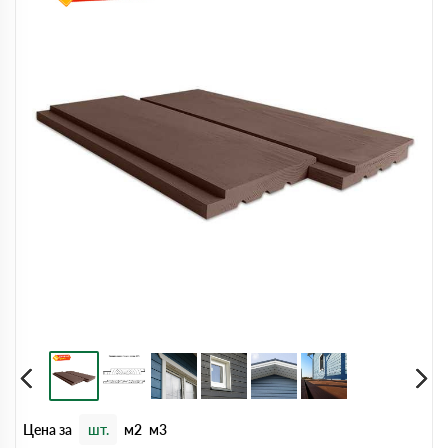
Цена за
шт.
м2
м3