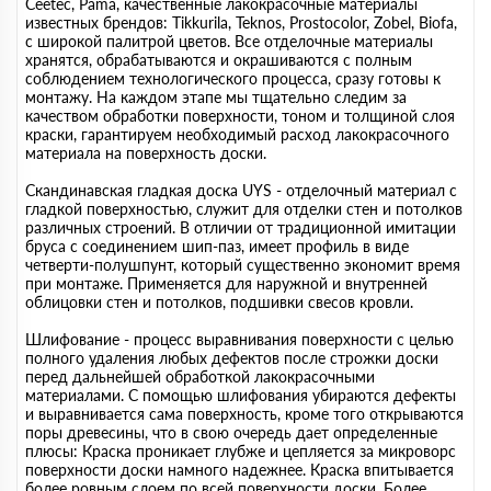
Сeeteс, Pama, качественные лакокрасочные материалы
известных брендов: Tikkurila, Teknos, Prostocolor, Zobel, Biofa,
с широкой палитрой цветов. Все отделочные материалы
хранятся, обрабатываются и окрашиваются с полным
соблюдением технологического процесса, сразу готовы к
монтажу. На каждом этапе мы тщательно следим за
качеством обработки поверхности, тоном и толщиной слоя
краски, гарантируем необходимый расход лакокрасочного
материала на поверхность доски.
Скандинавская гладкая доска UYS - отделочный материал с
гладкой поверхностью, служит для отделки стен и потолков
различных строений. В отличии от традиционной имитации
бруса с соединением шип-паз, имеет профиль в виде
четверти-полушпунт, который существенно экономит время
при монтаже. Применяется для наружной и внутренней
облицовки стен и потолков, подшивки свесов кровли.
Шлифование - процесс выравнивания поверхности с целью
полного удаления любых дефектов после строжки доски
перед дальнейшей обработкой лакокрасочными
материалами. С помощью шлифования убираются дефекты
и выравнивается сама поверхность, кроме того открываются
поры древесины, что в свою очередь дает определенные
плюсы: Краска проникает глубже и цепляется за микроворс
поверхности доски намного надежнее. Краска впитывается
более ровным слоем по всей поверхности доски. Более