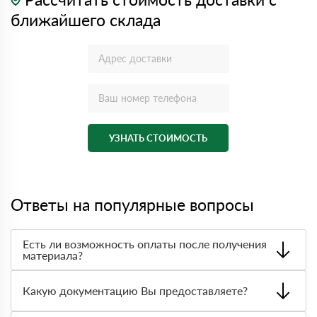
ближайшего склада
УЗНАТЬ СТОИМОСТЬ
Ответы на популярные вопросы
Есть ли возможность оплаты после получения
материала?
Да. Самый распространенный способ оплаты у нас -
оплата по факту получения товара. При этом, если
Какую документацию Вы предоставляете?
доставленный товар был ненадлежащего качества, то
Вы вправе от него отказаться.
С каждой товарной позицией мы предоставляем все