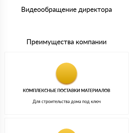
товара, количество. После оплаты осуществляется доставка
символов
либо Вы забираете товар со склада самовывоза.
Видеообращение директора
Мы принимаем платежи с сайта по следующим банковским
картам
Преимущества компании
КОМПЛЕКСНЫЕ ПОСТАВКИ МАТЕРИАЛОВ
Для строительства дома под ключ