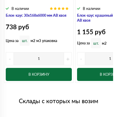
В наличии
В наличии
Блок-хаус 30x168x6000 мм АВ хвоя
Блок-хаус крашеный 3
АВ хвоя
738
руб
1 155
руб
Цена за
шт.
м2
м3
упаковка
Цена за
шт.
м2
-
+
-
В КОРЗИНУ
В КОРЗИ
Склады с которых мы возим