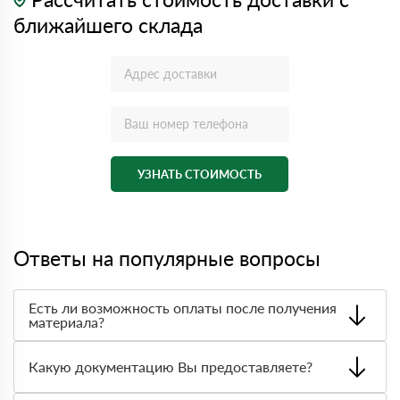
ближайшего склада
УЗНАТЬ СТОИМОСТЬ
Ответы на популярные вопросы
Есть ли возможность оплаты после получения
материала?
Да. Самый распространенный способ оплаты у нас -
оплата по факту получения товара. При этом, если
Какую документацию Вы предоставляете?
доставленный товар был ненадлежащего качества, то
Вы вправе от него отказаться.
С каждой товарной позицией мы предоставляем все