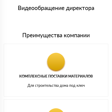
товара, количество. После оплаты осуществляется доставка
символов
либо Вы забираете товар со склада самовывоза.
Видеообращение директора
Мы принимаем платежи с сайта по следующим банковским
картам
Преимущества компании
КОМПЛЕКСНЫЕ ПОСТАВКИ МАТЕРИАЛОВ
Для строительства дома под ключ