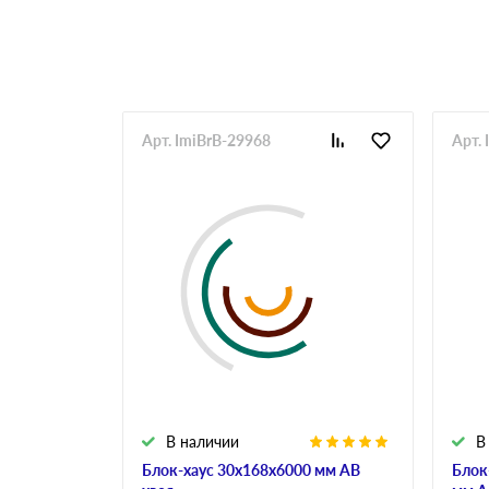
Арт. ImiBrB-29968
Арт.
В наличии
В
Блок-хаус 30x168x6000 мм АВ
Блок