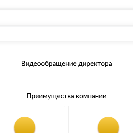
, возможна через системы электронных платежей.
иема материала после проверки качества и количества заказанного
15 и не более 19 символов
е номенклатуру товара, количество. После оплаты осуществляется 
щим банковским картам
Видеообращение директора
Преимущества компании