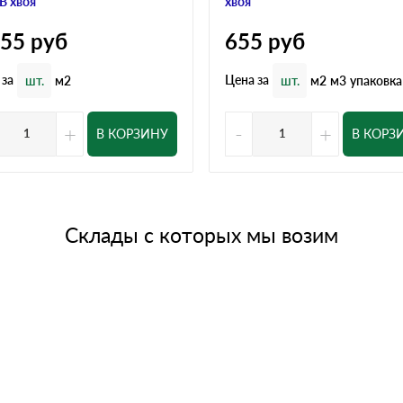
В хвоя
хвоя
155
руб
655
руб
 за
Цена за
шт.
м2
шт.
м2
м3
упаковка
+
-
+
В КОРЗИНУ
В КОРЗ
Склады с которых мы возим