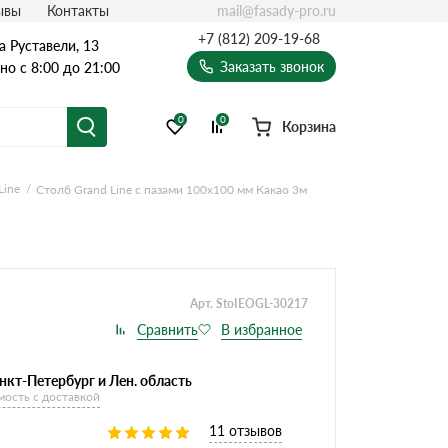
mail@fasady-pro.ru
ывы
Контакты
+7 (812) 209-19-68
а Руставели, 13
Заказать звонок
о с 8:00 до 21:00
0
0
Корзина
Line
Столб Grand Line с пазами 100х100 мм Какао 3м
Арт. StoIEOGL-30217
нкт-Петербург и Лен. область
мость с доставкой
11 отзывов