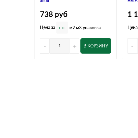
хвоя
мм А
738
руб
1 
Цена за
Цена
шт.
м2
м3
упаковка
-
+
-
В КОРЗИНУ