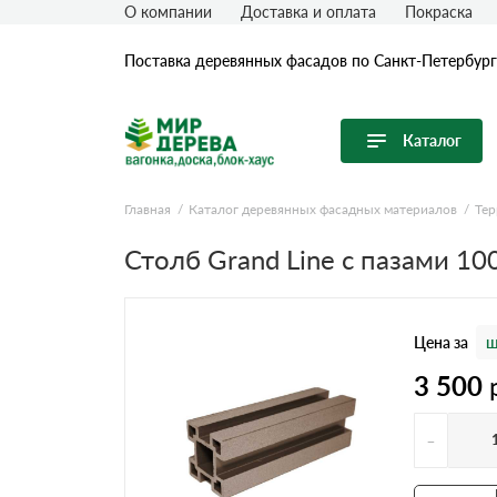
О компании
Доставка и оплата
Покраска
Поставка деревянных фасадов по Санкт-Петербург
Каталог
Перейти в каталог
Главная
Каталог деревянных фасадных материалов
Тер
Продуктовые линейки
Столб Grand Line с пазами 1
Вагонка
Имитация бревна (блок-хаус)
Цена за
ш
Имитация бруса
3 500
Крашеная доска
Планкен
-
Половая (Шпунтованная) доска
Термообработанная древесина