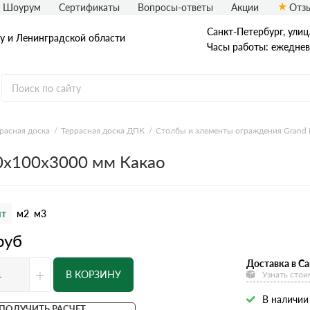
Шоурум
Сертификаты
Вопросы-ответы
Акции
Отз
Санкт-Петербург, улиц
у и Ленинградской области
Часы работы: ежедневн
расная доска
Террасная доска ДПК
Столбы и элементы ограждения Grand 
00x100x3000 мм Какао
т
м2
м3
руб
Доставка в Са
+
В КОРЗИНУ
Узнать стои
В наличии
ПОЛУЧИТЬ РАСЧЕТ