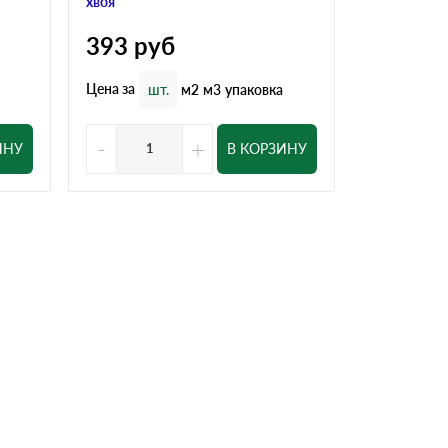
хвоя
хвоя
393
руб
524
ру
Цена за
Цена за
шт.
м2
м3
упаковка
шт
-
+
-
ИНУ
В КОРЗИНУ