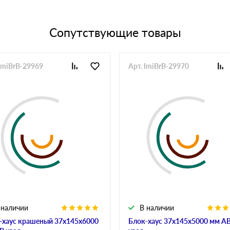
Сопутствующие товары
 ImiBrB-29969
Арт. ImiBrB-29970
 наличии
В наличии
-хаус крашеный 37x145x6000
Блок-хаус 37x145x5000 мм А