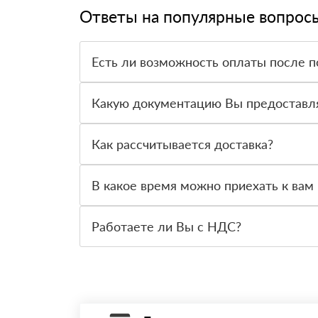
Ответы на популярные вопрос
Есть ли возможность оплаты после п
Да. Самый распространенный способ оплаты у н
вправе от него отказаться.
Какую документацию Вы предоставл
С каждой товарной позицией мы предоставляем
Как рассчитывается доставка?
После оформления заявки с Вами свяжется пер
стоимости и сроков доставки, которые впослед
В какое время можно приехать к вам 
Вы можете приехать к нам в офис по адресу: Са
Работаете ли Вы с НДС?
Да, мы работаем с НДС 20% — то есть на обще