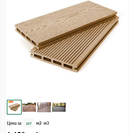
Цена за
шт
м2
м3