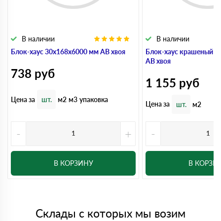
В наличии
В наличии
Блок-хаус 30x168x6000 мм АВ хвоя
Блок-хаус крашеный 3
АВ хвоя
738
руб
1 155
руб
Цена за
шт.
м2
м3
упаковка
Цена за
шт.
м2
-
+
-
В КОРЗИНУ
В КОРЗИ
Склады с которых мы возим