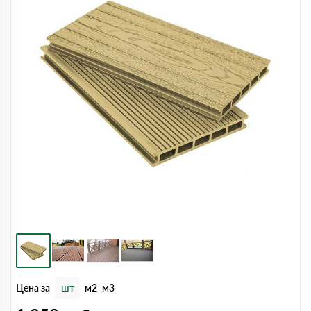
Цена за
шт
м2
м3