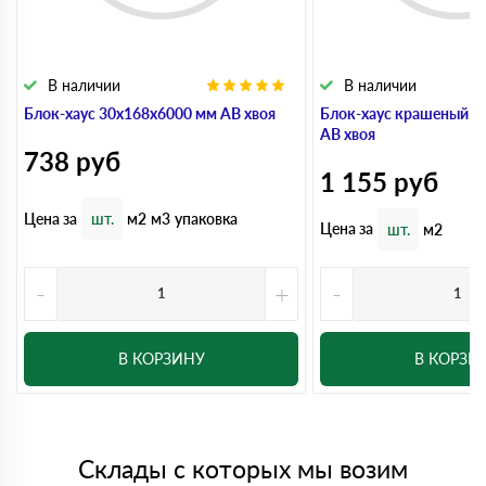
В наличии
В наличии
Блок-хаус 30x168x6000 мм АВ хвоя
Блок-хаус крашеный 3
АВ хвоя
738
руб
1 155
руб
Цена за
шт.
м2
м3
упаковка
Цена за
шт.
м2
-
+
-
В КОРЗИНУ
В КОРЗИ
Склады с которых мы возим