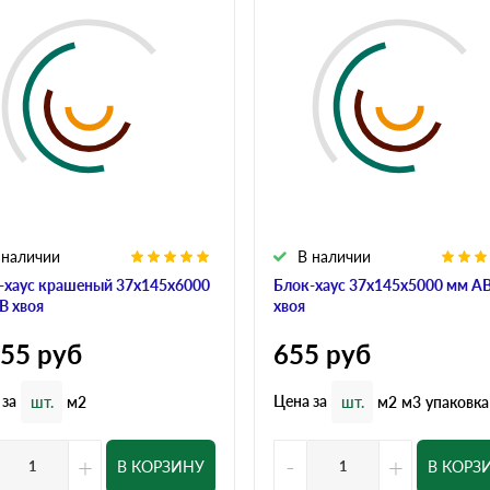
 наличии
В наличии
-хаус крашеный 37x145x6000
Блок-хаус 37x145x5000 мм А
В хвоя
хвоя
155
руб
655
руб
 за
Цена за
шт.
м2
шт.
м2
м3
упаковка
+
-
+
В КОРЗИНУ
В КОРЗ