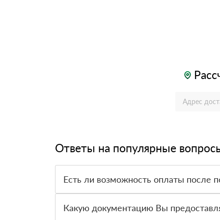
Расс
Ответы на популярные вопрос
Есть ли возможность оплаты после п
Да. Самый распространенный способ оплаты у н
вправе от него отказаться.
Какую документацию Вы предоставл