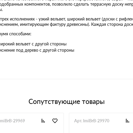
одобранных компонентов, позволило сделать террасную доску непр
ы.
трех исполнениях - узкий вельвет, широкий вельвет (доски с рифл
тиснением, имитирующим фактуру древесины). Каждая сторона доск
вумя способами:
широкий вельвет с другой стороны
тиснение под дерево с другой стороны
Сопутствующие товары
 ImiBrB-29969
Арт. ImiBrB-29970