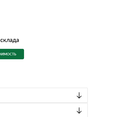
 склада
ТОИМОСТЬ
ный товар был ненадлежащего качества, то Вы