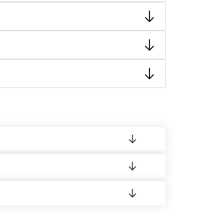
тную накладную.
ает заявку нашему логисту для оценки
 материала.