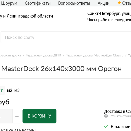
Шоурум
Сертификаты
Вопросы-ответы
Акции
Отз
Санкт-Петербург, улиц
у и Ленинградской области
Часы работы: ежедневн
расная доска
Террасная доска ДПК
Террасная доска МастерДэк Classic
Т
т MasterDeck 26x140x3000 мм Орегон
т
м2
м3
руб
Доставка в Са
+
В КОРЗИНУ
Узнать стои
В наличии
ПОЛУЧИТЬ РАСЧЕТ