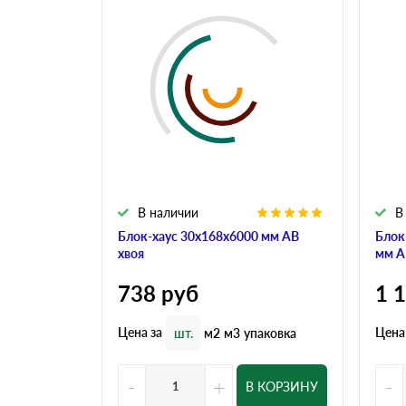
В наличии
В
Блок-хаус 30x168x6000 мм АВ
Блок
хвоя
мм А
738
руб
1 
Цена за
Цена
шт.
м2
м3
упаковка
-
+
-
В КОРЗИНУ