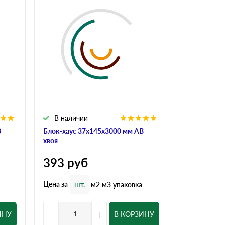
В наличии
В налич
В
Блок-хаус 37x145x3000 мм АВ
Блок-хаус 
хвоя
хвоя
393
руб
524
ру
Цена за
Цена за
шт.
м2
м3
упаковка
шт
-
+
-
ИНУ
В КОРЗИНУ