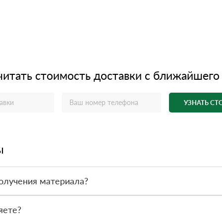
читать стоимость доставки с ближайшего
УЗНАТЬ С
ы
олучения материала?
ас - оплата по факту получения товара. При этом, если доставлен
яете?