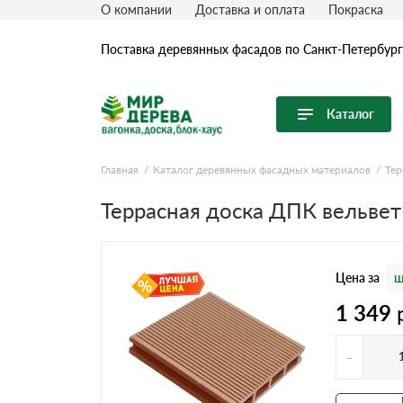
О компании
Доставка и оплата
Покраска
Поставка деревянных фасадов по Санкт-Петербург
Каталог
Перейти в каталог
Главная
Каталог деревянных фасадных материалов
Тер
Продуктовые линейки
Террасная доска ДПК вельве
Вагонка
Имитация бревна (блок-хаус)
Цена за
ш
Имитация бруса
1 349
Крашеная доска
Планкен
-
Половая (Шпунтованная) доска
Термообработанная древесина