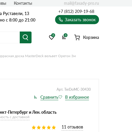
mail@fasady-pro.ru
ывы
Контакты
+7 (812) 209-19-68
а Руставели, 13
Заказать звонок
о с 8:00 до 21:00
0
0
Корзина
еррасная доска MasterDeck вельвет Орегон 3м
Арт. TerDoMC-30430
нкт-Петербург и Лен. область
мость с доставкой
11 отзывов