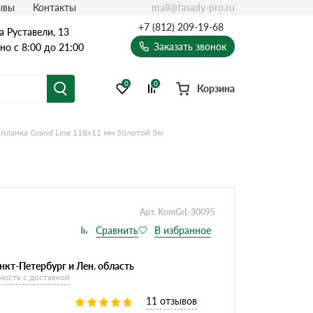
mail@fasady-pro.ru
ывы
Контакты
+7 (812) 209-19-68
а Руставели, 13
Заказать звонок
о с 8:00 до 21:00
0
0
Корзина
 планка Grand Line 118х11 мм Золотой 3м
Арт. KomGrL-30095
нкт-Петербург и Лен. область
мость с доставкой
11 отзывов