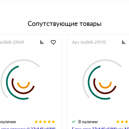
Сопутствующие товары
 ImiBrB-29969
Арт. ImiBrB-29970
 наличии
В наличии