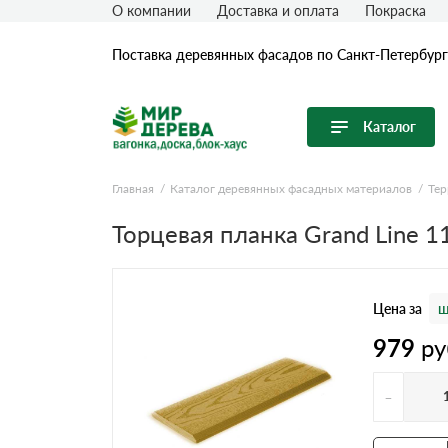
О компании
Доставка и оплата
Покраска
Поставка деревянных фасадов по Санкт-Петербург
Каталог
Перейти в каталог
Главная
Каталог деревянных фасадных материалов
Тер
Продуктовые линейки
Торцевая планка Grand Line 
Вагонка
Имитация бревна (блок-хаус)
Цена за
ш
Имитация бруса
979
ру
Крашеная доска
Планкен
-
Половая (Шпунтованная) доска
Термообработанная древесина