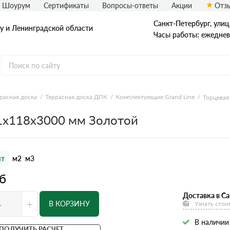
Шоурум
Сертификаты
Вопросы-ответы
Акции
Отз
Санкт-Петербург, улиц
у и Ленинградской области
Часы работы: ежедневн
расная доска
Террасная доска ДПК
Комплектующие Grand Line
Торцевая
11x118x3000 мм Золотой
т
м2
м3
б
Доставка в Са
+
В КОРЗИНУ
Узнать стои
В наличии
ПОЛУЧИТЬ РАСЧЕТ