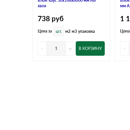
Блок-хаус 30x168x6000 мм АВ
Блок
хвоя
мм А
738
руб
1 
Цена за
Цена
шт.
м2
м3
упаковка
-
+
-
В КОРЗИНУ