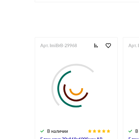
Арт. ImiBrB-29968
Арт.
В наличии
В