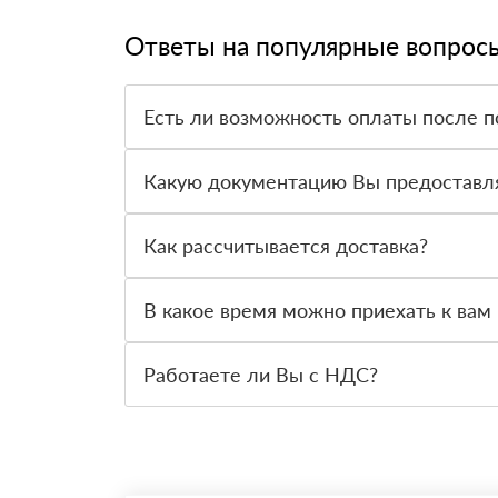
Ответы на популярные вопрос
Есть ли возможность оплаты после п
Да. Самый распространенный способ оплаты у н
вправе от него отказаться.
Какую документацию Вы предоставл
С каждой товарной позицией мы предоставляем
Как рассчитывается доставка?
После оформления заявки с Вами свяжется пер
стоимости и сроков доставки, которые впослед
В какое время можно приехать к вам 
Вы можете приехать к нам в офис по адресу: Са
Работаете ли Вы с НДС?
Да, мы работаем с НДС 20% — то есть на обще