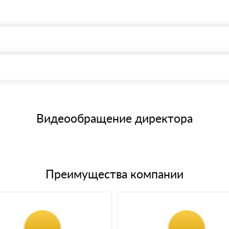
, возможна через системы электронных платежей.
иема материала после проверки качества и количества заказанного
15 и не более 19 символов
е номенклатуру товара, количество. После оплаты осуществляется 
щим банковским картам
Видеообращение директора
Преимущества компании