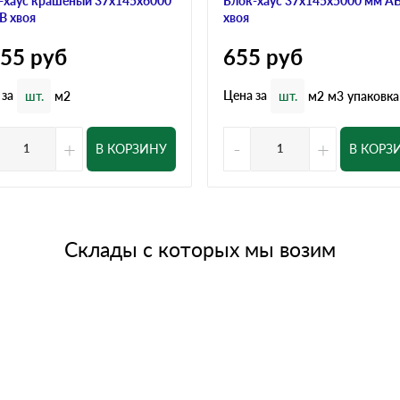
-хаус крашеный 37x145x6000
Блок-хаус 37x145x5000 мм А
В хвоя
хвоя
155
руб
655
руб
 за
Цена за
шт.
м2
шт.
м2
м3
упаковка
+
-
+
В КОРЗИНУ
В КОРЗ
Склады с которых мы возим