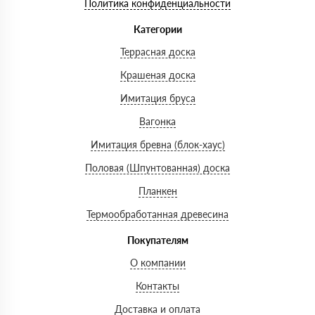
Политика конфиденциальности
Категории
Террасная доска
Крашеная доска
Имитация бруса
Вагонка
Имитация бревна (блок-хаус)
Половая (Шпунтованная) доска
Планкен
Термообработанная древесина
Покупателям
О компании
Контакты
Доставка и оплата