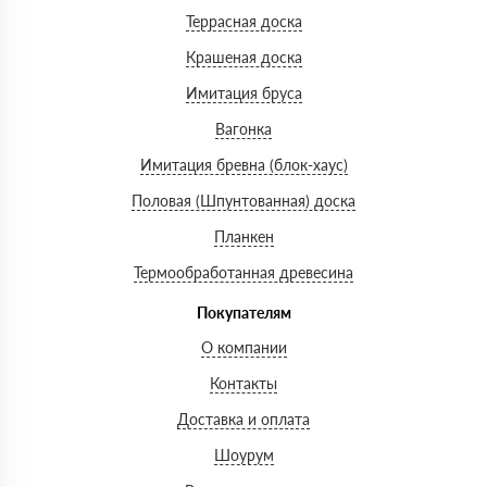
Террасная доска
Крашеная доска
Имитация бруса
Вагонка
Имитация бревна (блок-хаус)
Половая (Шпунтованная) доска
Планкен
Термообработанная древесина
Покупателям
О компании
Контакты
Доставка и оплата
Шоурум